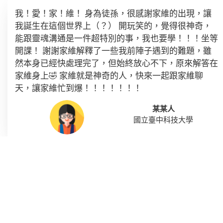
我！愛！家！維！ 身為徒孫，很感謝家維的出現，讓
我誕生在這個世界上（？） 開玩笑的，覺得很神奇，
能跟靈魂溝通是一件超特別的事，我也要學！！！坐等
開課！ 謝謝家維解釋了一些我前陣子遇到的難題，雖
然本身已經快處理完了，但始終放心不下，原來解答在
家維身上🤣 家維就是神奇的人，快來一起跟家維聊
天，讓家維忙到爆！！！！！！！
某某人
國立臺中科技大學
好久沒有透過不認識的人來矯正自己的方向，第一次接
觸探測，感覺非常好！老師研究的領域很廣，使用了五
行及人類圖給了我好多方向，也為心中的疑惑帶來安全
感，真的收穫滿滿！ 我覺得探測靈魂有別於八字星象
強烈的命定感，我更相信靈魂的造化轉變 使我們有不