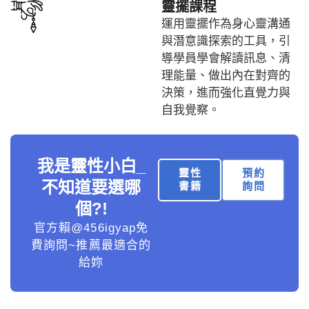
靈擺課程
運用靈擺作為身心靈溝通
與潛意識探索的工具，引
導學員學會解讀訊息、清
理能量、做出內在對齊的
決策，進而強化直覺力與
自我覺察。
我是靈性小白_
靈性
預約
不知道要選哪
書籍
詢問
個?!
官方賴@456igyap免
費詢問~推薦最適合的
給妳