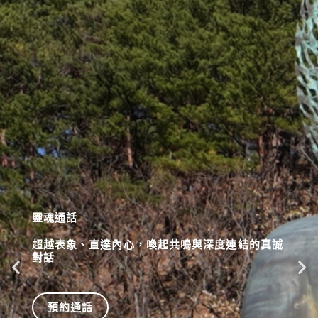
能量探測
誠
敏銳覺察他人狀態，靈活應對提升氛圍，促進深
連結與影響力
預約探測